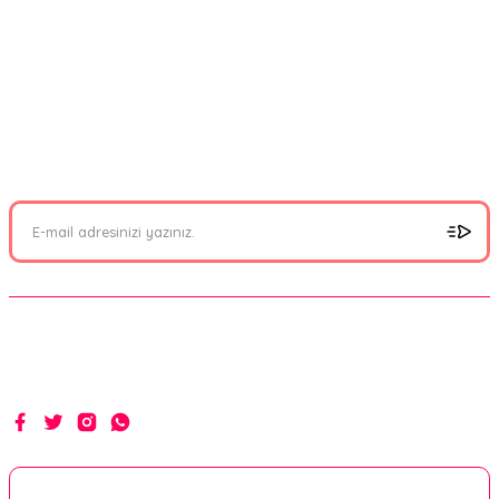
FIRSATLARI YAKALAYIN!
Mail adresinizi ekleyerek kampanyalarımızdan anında haberdar
olabilirsiniz.
Hakikat yolunda ilim, irfan ve hizmetle...
Kurumsal