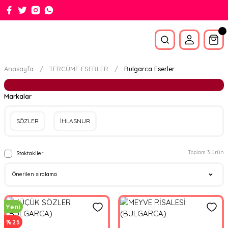
Anasayfa
TERCÜME ESERLER
Bulgarca Eserler
Markalar
SÖZLER
İHLASNUR
Toplam 3 ürün
Stoktakiler
Yeni
%25