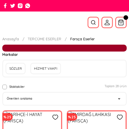
Anasayfa
TERCÜME ESERLER
Farsça Eserler
Markalar
SÖZLER
HİZMET VAKFI
Toplam 28 ürün
Stoktakiler
%25
%25