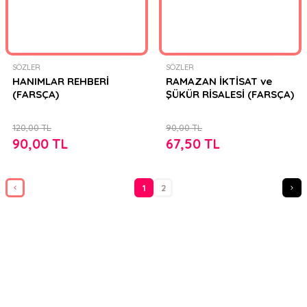
SÖZLER
SÖZLER
HANIMLAR REHBERİ
RAMAZAN İKTİSAT ve
(FARSÇA)
ŞÜKÜR RİSALESİ (FARSÇA)
120,00 TL
90,00 TL
90,00 TL
67,50 TL
1
2
FIRSATLARI YAKALAYIN!
Mail adresinizi ekleyerek kampanyalarımızdan anında haberdar