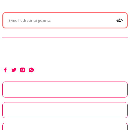
olabilirsiniz.
Hakikat yolunda ilim, irfan ve hizmetle...
Kurumsal
Alışveriş