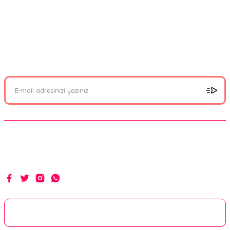
FIRSATLARI YAKALAYIN!
Mail adresinizi ekleyerek kampanyalarımızdan anında haberdar
olabilirsiniz.
Hakikat yolunda ilim, irfan ve hizmetle...
Kurumsal