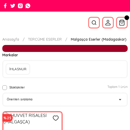
Anasayfa
TERCÜME ESERLER
Malgaşça Eserler (Madagaskar)
Markalar
İHLASNUR
Toplam 1 ürün
Stoktakiler
%25