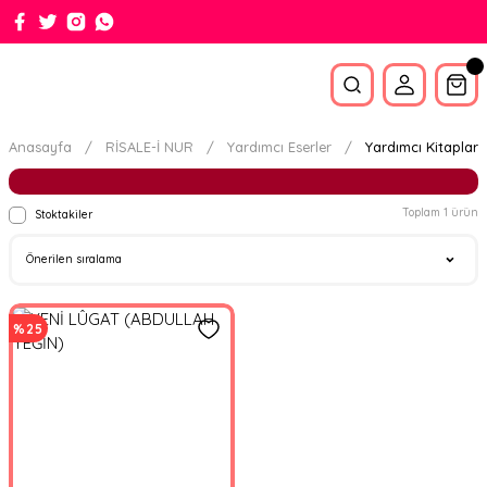
Anasayfa
RİSALE-İ NUR
Yardımcı Eserler
Yardımcı Kitaplar
Toplam 1 ürün
Stoktakiler
%25