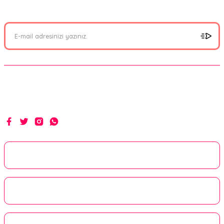
olabilirsiniz.
Hakikat yolunda ilim, irfan ve hizmetle...
Kurumsal
Alışveriş