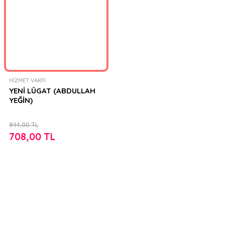
HİZMET VAKFI
YENİ LÛGAT (ABDULLAH
YEĞİN)
944,00 TL
708,00 TL
FIRSATLARI YAKALAYIN!
Mail adresinizi ekleyerek kampanyalarımızdan anında haberdar