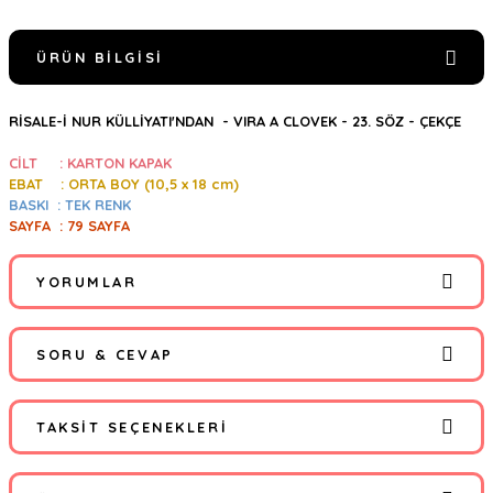
ÜRÜN BILGISI
RİSALE-İ NUR KÜLLİYATI'NDAN -
VIRA A CLOVEK - 23. SÖZ - ÇEKÇE
CİLT : KARTON KAPAK
EBAT : ORTA BOY (10,5
x 18 cm)
BASKI : TEK RENK
SAYFA : 79 SAYFA
YORUMLAR
SORU & CEVAP
Bu ürüne ilk yorumu siz yapın!
TAKSIT SEÇENEKLERI
Yorum Yaz
Ürün hakkında henüz soru sorulmamış.