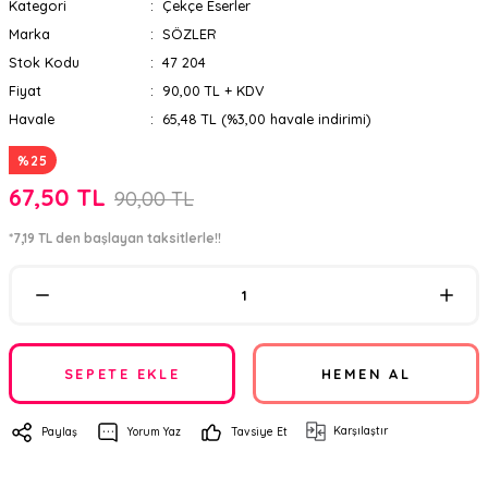
Kategori
Çekçe Eserler
Marka
SÖZLER
Stok Kodu
47 204
Fiyat
90,00 TL + KDV
Havale
65,48 TL (%3,00 havale indirimi)
%25
67,50 TL
90,00 TL
*7,19 TL den başlayan taksitlerle!!
SEPETE EKLE
HEMEN AL
Karşılaştır
Paylaş
Yorum Yaz
Tavsiye Et