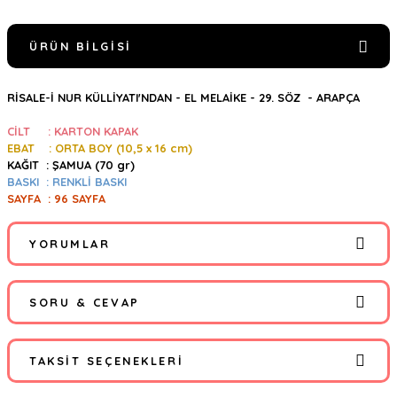
ÜRÜN BILGISI
RİSALE-İ NUR KÜLLİYATI'NDAN - EL MELAİKE - 29. SÖZ - ARAPÇA
CİLT : KARTON KAPAK
EBAT : ORTA BOY (10,5
x 16 cm)
KAĞIT : ŞAMUA (70 gr)
BASKI : RENKLİ BASKI
SAYFA : 96 SAYFA
YORUMLAR
SORU & CEVAP
Bu ürüne ilk yorumu siz yapın!
TAKSIT SEÇENEKLERI
Yorum Yaz
Ürün hakkında henüz soru sorulmamış.