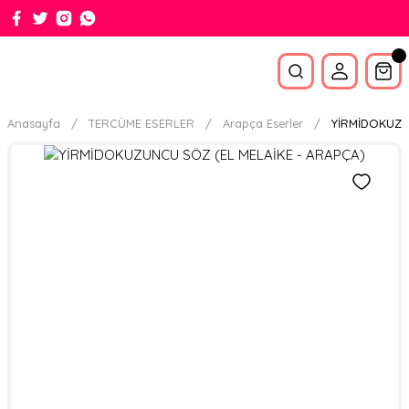
Anasayfa
TERCÜME ESERLER
Arapça Eserler
YİRMİDOKUZU