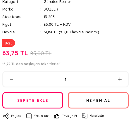
Kategori
Gürcüce Eserler
Marka
SÖZLER
Stok Kodu
13 205
Fiyat
85,00 TL + KDV
Havale
61,84 TL (%3,00 havale indirimi)
%25
63,75 TL
85,00 TL
*6,79 TL den başlayan taksitlerle!!
SEPETE EKLE
HEMEN AL
Karşılaştır
Paylaş
Yorum Yaz
Tavsiye Et