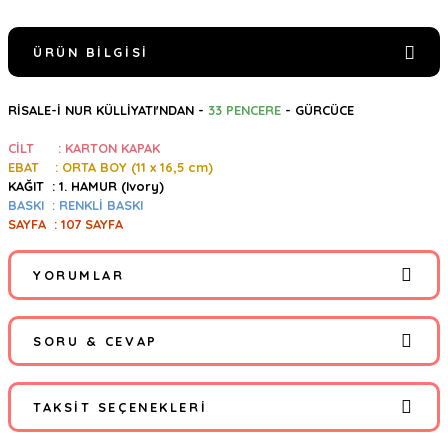
ÜRÜN BILGISI
RİSALE-İ NUR KÜLLİYATI'NDAN -
33 PENCERE
- GÜRCÜCE
CİLT : KARTON KAPAK
EBAT : ORTA BOY (11
x 16,5 cm)
KAĞIT : 1. HAMUR (Ivory)
BASKI : RENKLİ BASKI
SAYFA : 107 SAYFA
YORUMLAR
SORU & CEVAP
Bu ürüne ilk yorumu siz yapın!
TAKSIT SEÇENEKLERI
Yorum Yaz
Ürün hakkında henüz soru sorulmamış.