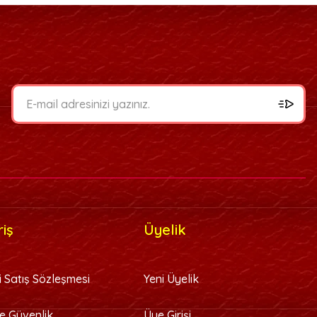
bilirsiniz.
z teşekkürler.
riş
Üyelik
i Satış Sözleşmesi
Yeni Üyelik
 ve Güvenlik
Üye Girişi