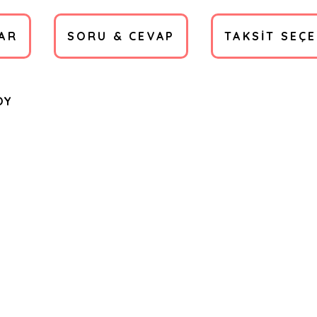
AR
SORU & CEVAP
TAKSIT SEÇ
OY