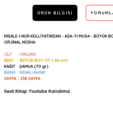
ÜRÜN BILGISI
YORUML
RİSALE-İ NUR KÜLLİYATINDAN - ASA-YI MUSA - BÜYÜK B
ORJİNAL NÜSHA
CİLT : VİNLEKS
EBAT : BÜYÜK BOY (17 x 24 cm)
KAĞIT :
ŞAMUA (70 gr)
BASKI : RENKLİ BASKI
SAYFA : 238 SAYFA
Sesli Kitap Youtube Kanalımız