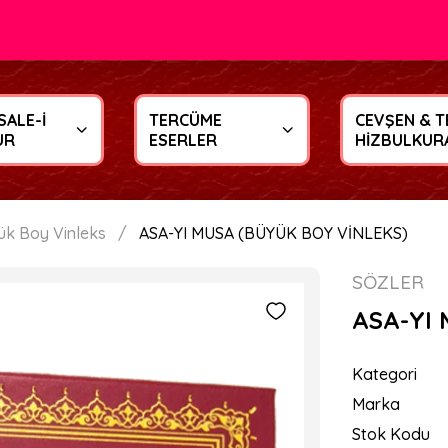
SALE-İ
TERCÜME
CEVŞEN & T
UR
ESERLER
HİZBULKUR
ük Boy Vinleks
ASA-YI MUSA (BÜYÜK BOY VİNLEKS)
SÖZLER
ASA-YI 
Kategori
Marka
Stok Kodu