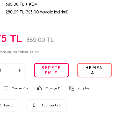
385,00 TL + KDV
280,09 TL (%3,00 havale indirimi)
75 TL
385,00 TL
başlayan taksitlerle!!
SEPETE
HEMEN
EKLE
AL
Yorum Yaz
Tavsiye Et
Karşılaştır
gün kargo
Sponsor Ürün