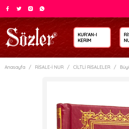
KUR'AN-I
Rİ
KERİM
N
Anasayfa
RİSALE-İ NUR
CİLTLİ RİSALELER
Büy