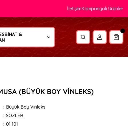
İletişim
Kampanyalı Ürünler
ESBİHAT &
AN
MUSA (BÜYÜK BOY VİNLEKS)
Büyük Boy Vinleks
SÖZLER
01 101