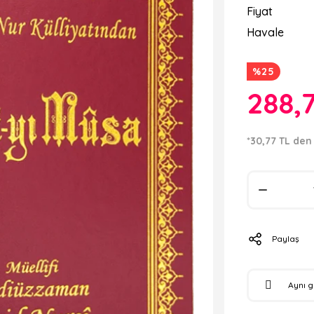
Fiyat
Havale
%25
288,
*30,77 TL den 
Paylaş
Aynı 