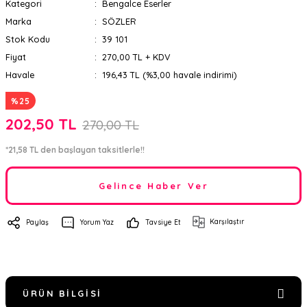
Kategori
Bengalce Eserler
Marka
SÖZLER
Stok Kodu
39 101
Fiyat
270,00 TL + KDV
Havale
196,43 TL (%3,00 havale indirimi)
%25
202,50 TL
270,00 TL
*21,58 TL den başlayan taksitlerle!!
Gelince Haber Ver
Karşılaştır
Paylaş
Yorum Yaz
Tavsiye Et
ÜRÜN BILGISI