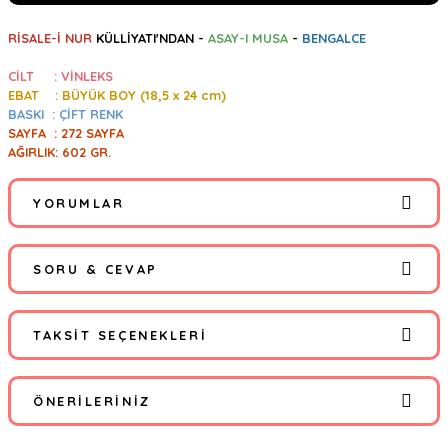
RİSALE-İ NUR
KÜLLİYATI'NDAN -
ASAY-I MUSA
-
BENGALCE
CİLT : VİNLEKS
EBAT : BÜYÜK BOY (18,5 x 24 cm)
BASKI : ÇİFT RENK
SAYFA : 272 SAYFA
AĞIRLIK: 602 GR.
YORUMLAR
SORU & CEVAP
Bu ürüne ilk yorumu siz yapın!
TAKSIT SEÇENEKLERI
Yorum Yaz
Ürün hakkında henüz soru sorulmamış.
ÖNERILERINIZ
Soru Sor