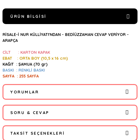
ÜRÜN BILGISI
RİSALE-İ NUR KÜLLİYATI'NDAN - BEDİÜZZAMAN CEVAP VERİYOR -
ARAPÇA
CİLT : KARTON KAPAK
EBAT : ORTA BOY (10,5
x 16 cm)
KAĞIT : ŞAMUA (70 gr)
BASKI : RENKLİ BASKI
SAYFA : 255 SAYFA
YORUMLAR
SORU & CEVAP
Bu ürüne ilk yorumu siz yapın!
TAKSIT SEÇENEKLERI
Yorum Yaz