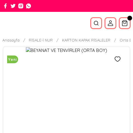
Anasayfa
RİSALE-İ NUR
KARTON KAPAK RİSALELER
Orta B
Yeni