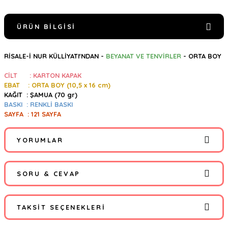
ÜRÜN BILGISI
RİSALE-İ NUR KÜLLİYATI'NDAN -
BEYANAT VE TENVİRLER
- ORTA BOY
CİLT : KARTON KAPAK
EBAT : ORTA BOY (10,5
x 16 cm)
KAĞIT : ŞAMUA (70 gr)
BASKI : RENKLİ BASKI
SAYFA : 121 SAYFA
YORUMLAR
SORU & CEVAP
Okunmalı
TAKSIT SEÇENEKLERI
Ürün hakkında henüz soru sorulmamış.
Bediüzzaman Hazretlerinin siyasi ve içimai meseleler hakkındaki