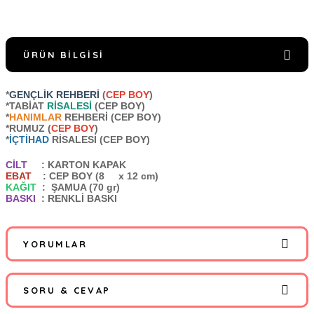
ÜRÜN BILGISI
*
GENÇLİK REHBERİ
(
CEP BOY
)
*TABİAT
RİSALESİ
(CEP BOY)
*
HANIMLAR
REHBERİ (CEP BOY)
*RUMUZ (
CEP BOY
)
*
İÇTİHAD
RİSALESİ (CEP BOY)
CİLT
: KARTON KAPAK
EBAT
: CEP BOY (8
x 12 cm)
KAĞIT
:
ŞAMUA (70 gr)
BASKI
: RENKLİ BASKI
YORUMLAR
SORU & CEVAP
Bu ürüne ilk yorumu siz yapın!