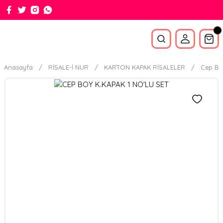
Anasayfa
RİSALE-İ NUR
KARTON KAPAK RİSALELER
Cep Bo