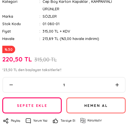
Kategori
Cep Boy Karton Kapaklar
,
KAMPANYALI
ÜRÜNLER
Marka
SÖZLER
Stok Kodu
01 080-01
Fiyat
315,00 TL + KDV
Havale
213,89 TL (%3,00 havale indirimi)
%30
220,50 TL
315,00 TL
*23,50 TL den başlayan taksitlerle!!
SEPETE EKLE
HEMEN AL
Karşılaştır
Paylaş
Yorum Yaz
Tavsiye Et