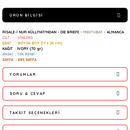
ÜRÜN BILGISI
RİSALE-İ NUR KÜLLİYATI'NDAN - DIE BRIEFE -
MEKTUBAT
- ALMANCA
CİLT : VİNLEKS
EBAT : BÜYÜK BOY (17 x 24 cm)
KAĞIT : IVORY (70 gr)
BASKI : TEK RENK
SAYFA : 685 SAYFA
YORUMLAR
SORU & CEVAP
Bu ürüne ilk yorumu siz yapın!
TAKSIT SEÇENEKLERI
Yorum Yaz
Ürün hakkında henüz soru sorulmamış.