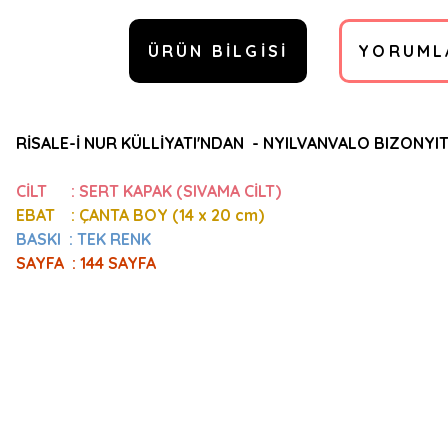
ÜRÜN BILGISI
YORUML
RİSALE-İ NUR KÜLLİYATI'NDAN -
NYILVANVALO BIZONYIT
CİLT : SERT KAPAK (SIVAMA CİLT)
EBAT : ÇANTA BOY (14
x 20 cm)
BASKI : TEK RENK
SAYFA :
144 SAYFA
Bu ürünün fiyat bilgisi, resim, ürün açıklamalarında ve diğer konulard
Görüş ve önerileriniz için teşekkür ederiz.