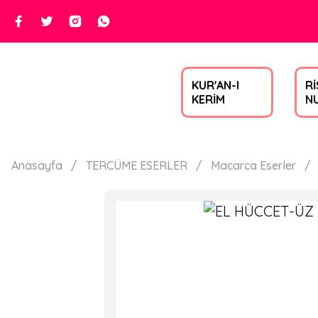
KUR'AN-I
Rİ
KERİM
N
Anasayfa
TERCÜME ESERLER
Macarca Eserler