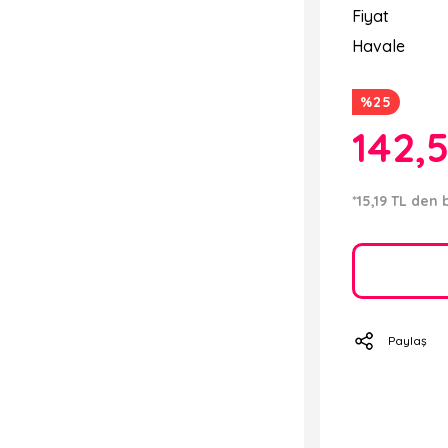
Fiyat
Havale
%25
142,
*15,19 TL den 
Paylaş