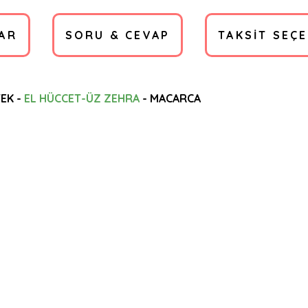
AR
SORU & CEVAP
TAKSIT SEÇ
EK -
EL HÜCCET-ÜZ ZEHRA
- MACARCA
a yetersiz gördüğünüz noktaları öneri formunu kullanarak tarafımıza ilete
Ürün hakkında henüz soru sorulmamış.
Bu ürüne ilk yorumu siz yapın!