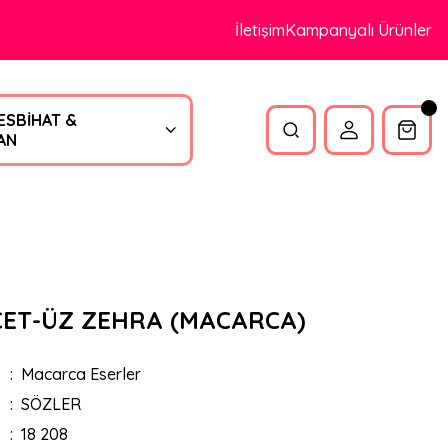
İletişim
Kampanyalı Ürünler
ESBİHAT &
AN
CET-ÜZ ZEHRA (MACARCA)
Macarca Eserler
SÖZLER
18 208