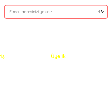
riş
Üyelik
i Satış Sözleşmesi
Yeni Üyelik
 ve Güvenlik
Üye Girişi
de Koşullari
Şifremi Unuttum
eriler Politikası