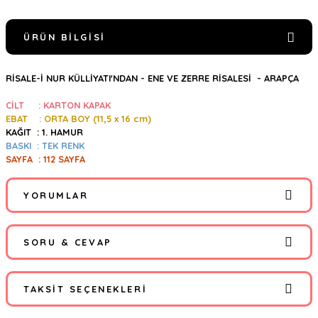
ÜRÜN BILGISI
RİSALE-İ NUR KÜLLİYATI'NDAN - ENE VE ZERRE RİSALESİ - ARAPÇA
CİLT : KARTON KAPAK
EBAT : ORTA BOY (11,5
x 16 cm)
KAĞIT : 1. HAMUR
BASKI : TEK RENK
SAYFA : 112 SAYFA
YORUMLAR
SORU & CEVAP
Bu ürüne ilk yorumu siz yapın!
TAKSIT SEÇENEKLERI
Yorum Yaz
Ürün hakkında henüz soru sorulmamış.