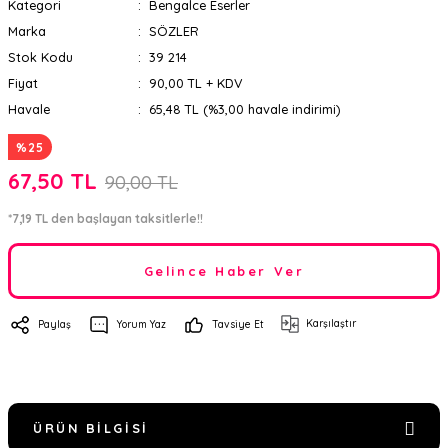
Kategori
Bengalce Eserler
Marka
SÖZLER
Stok Kodu
39 214
Fiyat
90,00 TL + KDV
Havale
65,48 TL (%3,00 havale indirimi)
%25
67,50 TL
90,00 TL
*7,19 TL den başlayan taksitlerle!!
Gelince Haber Ver
Karşılaştır
Paylaş
Yorum Yaz
Tavsiye Et
ÜRÜN BILGISI