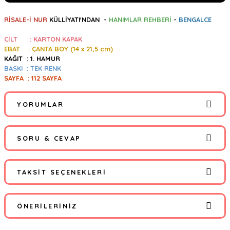
RİSALE-İ NUR
KÜLLİYATI'NDAN -
HANIMLAR REHBERİ
-
BENGALCE
CİLT : KARTON KAPAK
EBAT : ÇANTA BOY (14
x 21,5 cm)
KAĞIT : 1. HAMUR
BASKI : TEK RENK
SAYFA : 112 SAYFA
YORUMLAR
SORU & CEVAP
Bu ürüne ilk yorumu siz yapın!
TAKSIT SEÇENEKLERI
Yorum Yaz
Ürün hakkında henüz soru sorulmamış.
ÖNERILERINIZ
Soru Sor