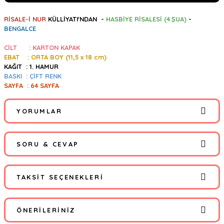
RİSALE-İ NUR
KÜLLİYATI'NDAN -
HASBİYE RİSALESİ (4.ŞUA)
-
BENGALCE
CİLT : KARTON KAPAK
EBAT : ORTA BOY (11,5
x 18 cm)
KAĞIT : 1. HAMUR
BASKI : ÇİFT RENK
SAYFA : 64 SAYFA
YORUMLAR
SORU & CEVAP
Bu ürüne ilk yorumu siz yapın!
TAKSIT SEÇENEKLERI
Yorum Yaz
Ürün hakkında henüz soru sorulmamış.
ÖNERILERINIZ
Soru Sor