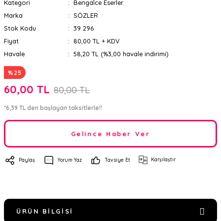
Kategori
Bengalce Eserler
Marka
SÖZLER
Stok Kodu
39 296
Fiyat
80,00 TL + KDV
Havale
58,20 TL (%3,00 havale indirimi)
%25
60,00 TL
80,00 TL
*6,39 TL den başlayan taksitlerle!!
Gelince Haber Ver
Karşılaştır
Paylaş
Yorum Yaz
Tavsiye Et
ÜRÜN BILGISI