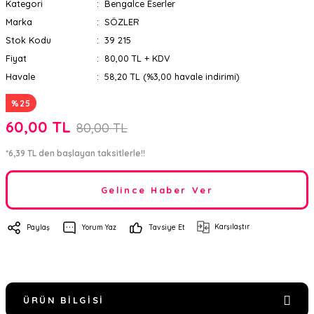
Kategori
Bengalce Eserler
Marka
SÖZLER
Stok Kodu
39 215
Fiyat
80,00 TL + KDV
Havale
58,20 TL (%3,00 havale indirimi)
%25
60,00 TL
80,00 TL
*6,39 TL den başlayan taksitlerle!!
Gelince Haber Ver
Karşılaştır
Paylaş
Yorum Yaz
Tavsiye Et
ÜRÜN BILGISI