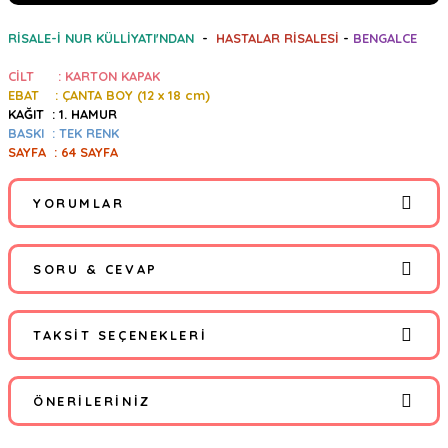
RİSALE-İ NUR KÜLLİYATI'NDAN
-
HASTALAR RİSALESİ
-
BENGALCE
CİLT : KARTON KAPAK
EBAT : ÇANTA BOY (12
x 18 cm)
KAĞIT : 1. HAMUR
BASKI : TEK RENK
SAYFA : 64 SAYFA
YORUMLAR
SORU & CEVAP
Bu ürüne ilk yorumu siz yapın!
TAKSIT SEÇENEKLERI
Yorum Yaz
Ürün hakkında henüz soru sorulmamış.
ÖNERILERINIZ
Soru Sor