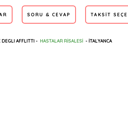
AR
SORU & CEVAP
TAKSIT SEÇ
 DEGLI AFFLITTI -
HASTALAR RİSALESİ
- İTALYANCA
a yetersiz gördüğünüz noktaları öneri formunu kullanarak tarafımıza ilete
Ürün hakkında henüz soru sorulmamış.
Bu ürüne ilk yorumu siz yapın!