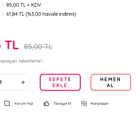
85,00 TL + KDV
61,84 TL (%3,00 havale indirimi)
5 TL
85,00 TL
aşlayan taksitlerle!!
SEPETE
HEMEN
EKLE
AL
Yorum Yaz
Tavsiye Et
Karşılaştır