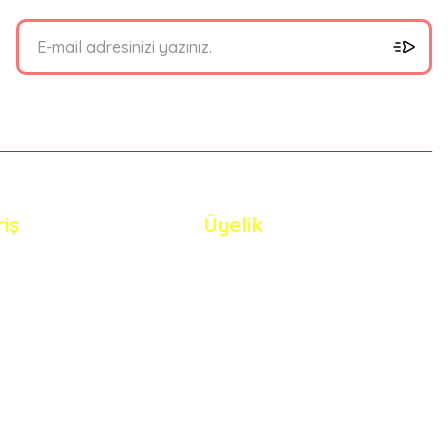
riş
Üyelik
i Satış Sözleşmesi
Yeni Üyelik
 ve Güvenlik
Üye Girişi
de Koşullari
Şifremi Unuttum
eriler Politikası