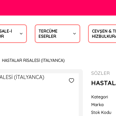
SALE-İ
TERCÜME
CEVŞEN & T
UR
ESERLER
HİZBULKUR
HASTALAR RİSALESİ (İTALYANCA)
SÖZLER
HASTALA
Kategori
Marka
Stok Kodu