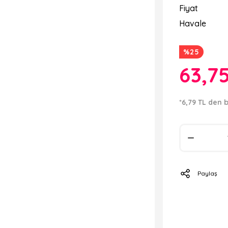
Fiyat
Havale
%25
63,7
*6,79 TL den b
Paylaş