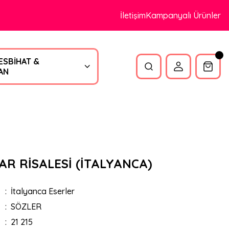
İletişim
Kampanyalı Ürünler
ESBİHAT &
AN
R RİSALESİ (İTALYANCA)
İtalyanca Eserler
SÖZLER
21 215