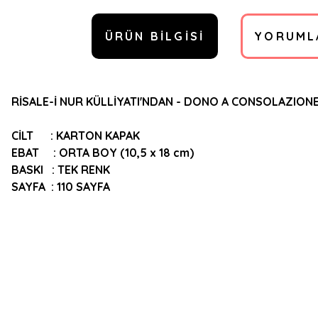
ÜRÜN BILGISI
YORUML
RİSALE-İ NUR KÜLLİYATI'NDAN - DONO A CONSOLAZIONE
CİLT : KARTON KAPAK
EBAT : ORTA BOY (10,5 x 18 cm)
BASKI : TEK RENK
SAYFA : 110 SAYFA
Bu ürünün fiyat bilgisi, resim, ürün açıklamalarında ve diğer konulard
Görüş ve önerileriniz için teşekkür ederiz.