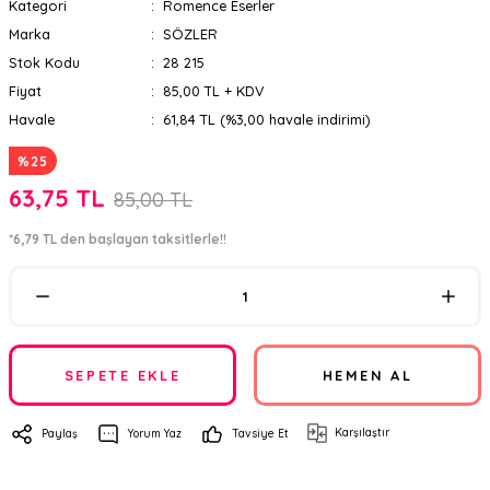
Kategori
Romence Eserler
Marka
SÖZLER
Stok Kodu
28 215
Fiyat
85,00 TL + KDV
Havale
61,84 TL (%3,00 havale indirimi)
%25
63,75 TL
85,00 TL
*6,79 TL den başlayan taksitlerle!!
SEPETE EKLE
HEMEN AL
Karşılaştır
Paylaş
Yorum Yaz
Tavsiye Et