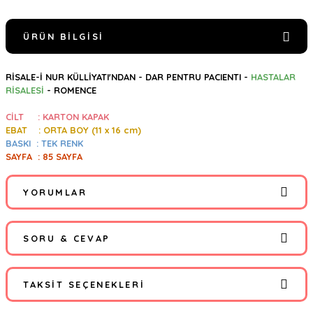
ÜRÜN BILGISI
RİSALE-İ NUR KÜLLİYATI'NDAN -
DAR PENTRU PACIENTI -
HASTALAR
RİSALESİ
- ROMENCE
CİLT : KARTON KAPAK
EBAT : ORTA BOY (11
x 16 cm)
BASKI :
TEK RENK
SAYFA : 85 SAYFA
YORUMLAR
SORU & CEVAP
Bu ürüne ilk yorumu siz yapın!
TAKSIT SEÇENEKLERI
Yorum Yaz
Ürün hakkında henüz soru sorulmamış.