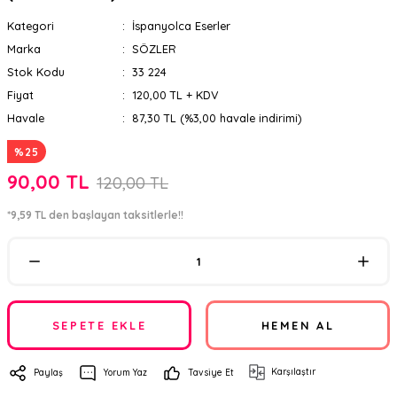
Kategori
İspanyolca Eserler
Marka
SÖZLER
Stok Kodu
33 224
Fiyat
120,00 TL + KDV
Havale
87,30 TL (%3,00 havale indirimi)
%25
90,00 TL
120,00 TL
*9,59 TL den başlayan taksitlerle!!
SEPETE EKLE
HEMEN AL
Karşılaştır
Paylaş
Yorum Yaz
Tavsiye Et