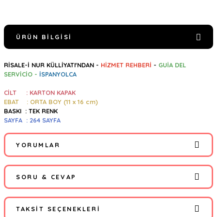
ÜRÜN BILGISI
RİSALE-İ NUR KÜLLİYATI'NDAN -
HİZMET REHBERİ
-
GUİA DEL
SERVİCİO -
İSPANYOLCA
CİLT : KARTON KAPAK
EBAT : ORTA BOY (11 x 16 cm)
BASKI : TEK RENK
SAYFA : 264 SAYFA
YORUMLAR
SORU & CEVAP
Bu ürüne ilk yorumu siz yapın!
TAKSIT SEÇENEKLERI