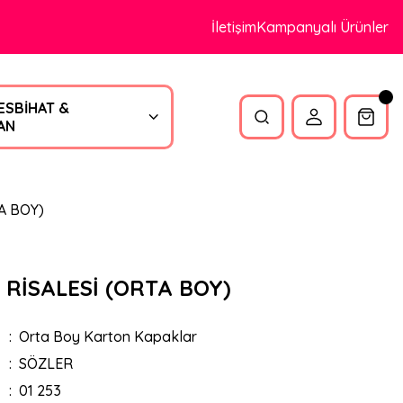
İletişim
Kampanyalı Ürünler
ESBİHAT &
AN
A BOY)
 RİSALESİ (ORTA BOY)
Orta Boy Karton Kapaklar
SÖZLER
01 253