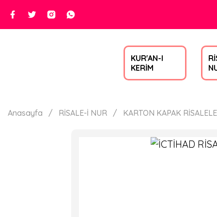
KUR'AN-I
Rİ
KERİM
N
Anasayfa
RİSALE-İ NUR
KARTON KAPAK RİSALEL