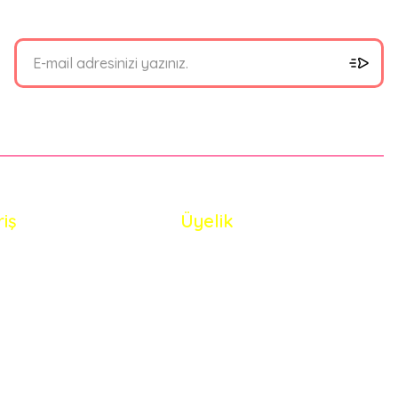
riş
Üyelik
i Satış Sözleşmesi
Yeni Üyelik
 ve Güvenlik
Üye Girişi
de Koşullari
Şifremi Unuttum