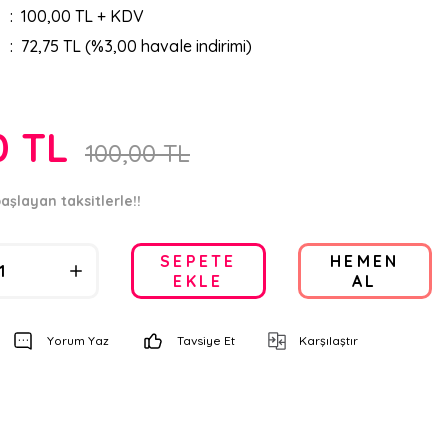
100,00 TL + KDV
72,75 TL (%3,00 havale indirimi)
0 TL
100,00 TL
aşlayan taksitlerle!!
SEPETE
HEMEN
EKLE
AL
Yorum Yaz
Tavsiye Et
Karşılaştır