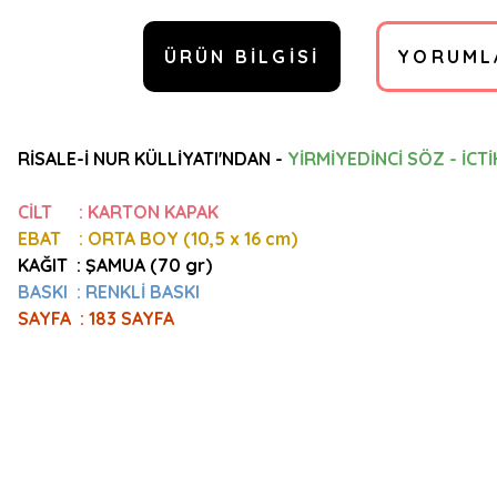
ÜRÜN BILGISI
YORUML
RİSALE-İ NUR KÜLLİYATI'NDAN -
YİRMİYEDİNCİ SÖZ - İCT
CİLT : KARTON KAPAK
EBAT : ORTA BOY (10,5
x 16 cm)
KAĞIT : ŞAMUA (70 gr)
BASKI : RENKLİ BASKI
SAYFA : 183 SAYFA
Bu ürünün fiyat bilgisi, resim, ürün açıklamalarında ve diğer konulard
Görüş ve önerileriniz için teşekkür ederiz.