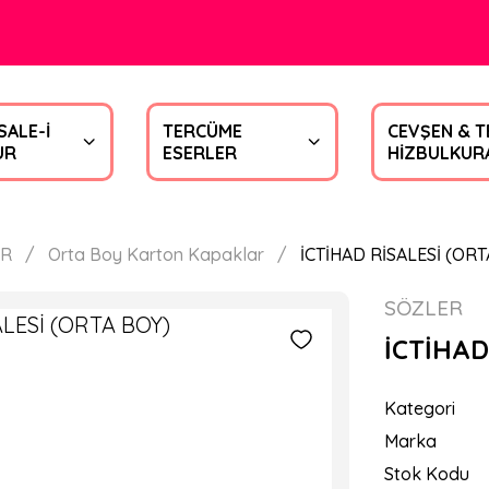
SALE-İ
TERCÜME
CEVŞEN & T
UR
ESERLER
HİZBULKUR
ER
Orta Boy Karton Kapaklar
İCTİHAD RİSALESİ (ORT
SÖZLER
İCTİHAD
Kategori
Marka
Stok Kodu