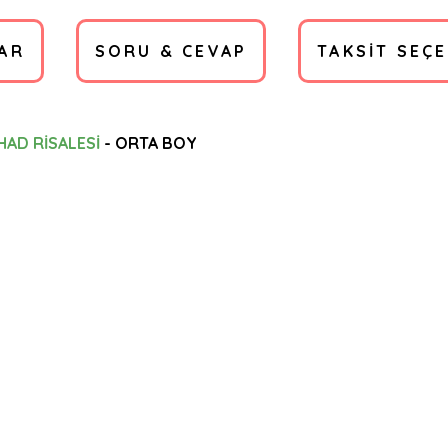
AR
SORU & CEVAP
TAKSIT SEÇ
İHAD RİSALESİ
- ORTA BOY
a yetersiz gördüğünüz noktaları öneri formunu kullanarak tarafımıza ilete
Ürün hakkında henüz soru sorulmamış.
Bu ürüne ilk yorumu siz yapın!