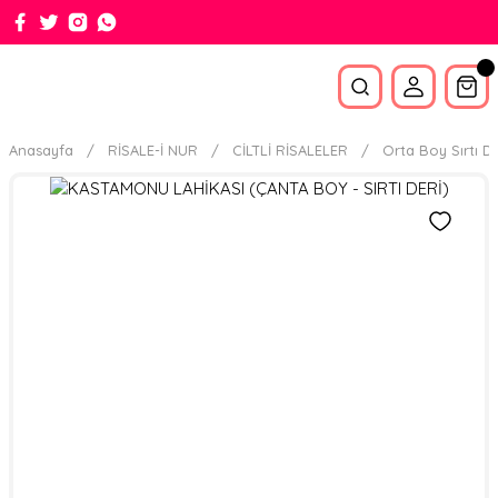
Anasayfa
RİSALE-İ NUR
CİLTLİ RİSALELER
Orta Boy Sırtı De