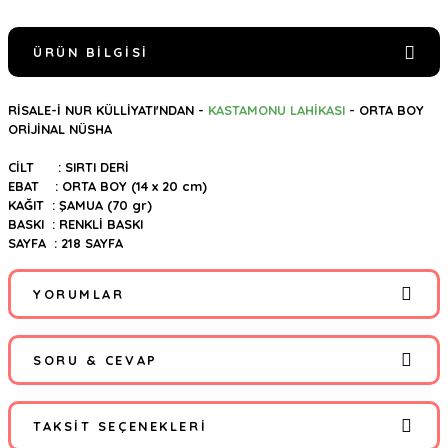
ÜRÜN BILGISI
RİSALE-İ NUR KÜLLİYATI'NDAN -
KASTAMONU LAHİKASI
- ORTA BOY
ORİJİNAL NÜSHA
CİLT : SIRTI DERİ
EBAT : ORTA BOY (14 x 20 cm)
KAĞIT : ŞAMUA (70 gr)
BASKI : RENKLİ BASKI
SAYFA : 218 SAYFA
YORUMLAR
SORU & CEVAP
Bu ürüne ilk yorumu siz yapın!
TAKSIT SEÇENEKLERI
Yorum Yaz