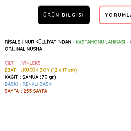
ÜRÜN BILGISI
YORUML
RİSALE-İ NUR KÜLLİYATI'NDAN -
KASTAMONU LAHİKASI
- 
ORİJİNAL NÜSHA
CİLT : VİNLEKS
EBAT : KÜÇÜK BOY (12 x 17 cm)
KAĞIT :
ŞAMUA (70 gr)
BASKI : RENKLİ BASKI
SAYFA : 255 SAYFA
Bu ürünün fiyat bilgisi, resim, ürün açıklamalarında ve diğer konulard
Görüş ve önerileriniz için teşekkür ederiz.