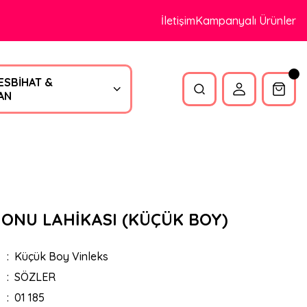
İletişim
Kampanyalı Ürünler
ESBİHAT &
AN
ONU LAHİKASI (KÜÇÜK BOY)
Küçük Boy Vinleks
SÖZLER
01 185