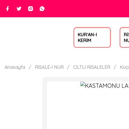
KUR'AN-I
Rİ
KERİM
N
Anasayfa
RİSALE-İ NUR
CİLTLİ RİSALELER
Küç