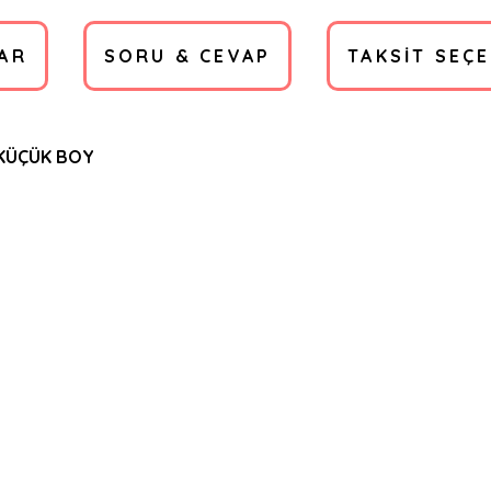
AR
SORU & CEVAP
TAKSIT SEÇ
KÜÇÜK BOY
a yetersiz gördüğünüz noktaları öneri formunu kullanarak tarafımıza ilete