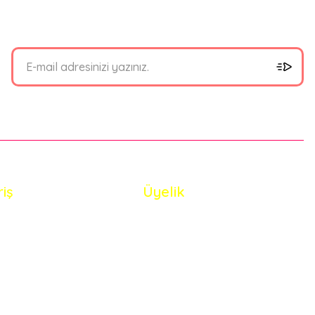
riş
Üyelik
i Satış Sözleşmesi
Yeni Üyelik
 ve Güvenlik
Üye Girişi
de Koşullari
Şifremi Unuttum