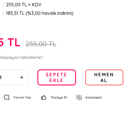
255,00 TL + KDV
185,51 TL (%3,00 havale indirimi)
5 TL
255,00 TL
başlayan taksitlerle!!
SEPETE
HEMEN
EKLE
AL
Yorum Yaz
Tavsiye Et
Karşılaştır