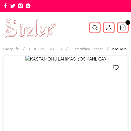
Anasayfa
TERCÜME ESERLER
Osmanlıca Eserler
KASTAMON