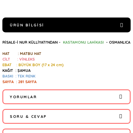
ÜRÜN BILGISI
RİSALE-İ NUR KÜLLİYATI'NDAN -
KASTAMONU LAHİKASI
- OSMANLICA
HAT : MATBU HAT
CİLT : VİNLEKS
EBAT : BÜYÜK BOY (17 x 24 cm)
KAĞIT : ŞAMUA
BASKI : TEK RENK
SAYFA : 281 SAYFA
YORUMLAR
SORU & CEVAP
Bu ürüne ilk yorumu siz yapın!