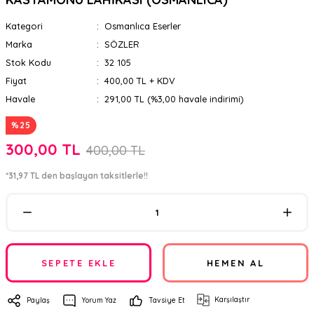
Kategori
Osmanlıca Eserler
Marka
SÖZLER
Stok Kodu
32 105
Fiyat
400,00 TL + KDV
Havale
291,00 TL (%3,00 havale indirimi)
%25
300,00 TL
400,00 TL
*31,97 TL den başlayan taksitlerle!!
SEPETE EKLE
HEMEN AL
Karşılaştır
Paylaş
Yorum Yaz
Tavsiye Et