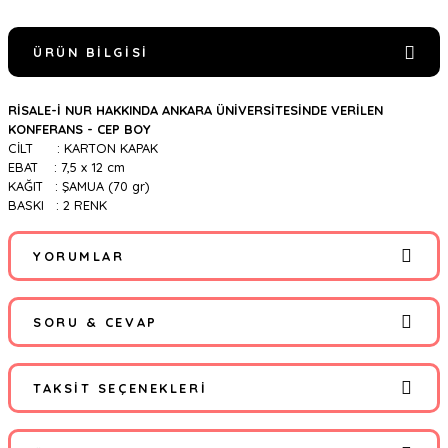
ÜRÜN BILGISI
RİSALE-İ NUR HAKKINDA ANKARA ÜNİVERSİTESİNDE VERİLEN
KONFERANS - CEP BOY
CİLT : KARTON KAPAK
EBAT : 7,5 x 12 cm
KAĞIT : ŞAMUA (70 gr)
BASKI : 2 RENK
YORUMLAR
SORU & CEVAP
Bu ürüne ilk yorumu siz yapın!
TAKSIT SEÇENEKLERI
Yorum Yaz
Ürün hakkında henüz soru sorulmamış.