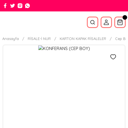
Anasayfa
RİSALE-İ NUR
KARTON KAPAK RİSALELER
Cep Bo