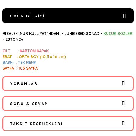
ÜRÜN BILGISI
RİSALE-İ NUR KÜLLİYATI'NDAN -
LÜHIKESED SONAD -
KÜÇÜK SÖZLER
- ESTONCA
CİLT : KARTON KAPAK
EBAT : ORTA BOY (10,5
x 16 cm)
BASKI : TEK RENK
SAYFA : 105 SAYFA
YORUMLAR
SORU & CEVAP
Bu ürüne ilk yorumu siz yapın!
TAKSIT SEÇENEKLERI
Yorum Yaz
Ürün hakkında henüz soru sorulmamış.