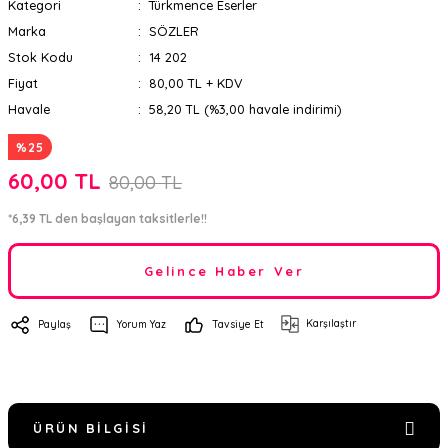
Kategori
Türkmence Eserler
Marka
SÖZLER
Stok Kodu
14 202
Fiyat
80,00 TL + KDV
Havale
58,20 TL (%3,00 havale indirimi)
%25
60,00 TL
80,00 TL
*6,39 TL den başlayan taksitlerle!!
Gelince Haber Ver
Karşılaştır
Paylaş
Yorum Yaz
Tavsiye Et
ÜRÜN BILGISI