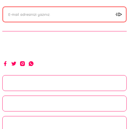
Ürün resmi kalitesiz, bozuk veya görüntülenemiyor.
Ürün açıklamasında eksik bilgiler bulunuyor.
Ürün bilgilerinde hatalar bulunuyor.
Ürün fiyatı diğer sitelerden daha pahalı.
Bu ürüne benzer farklı alternatifler olmalı.
Hakikat yolunda ilim, irfan ve hizmetle...
Gönder
Kurumsal
Alışveriş
Üyelik