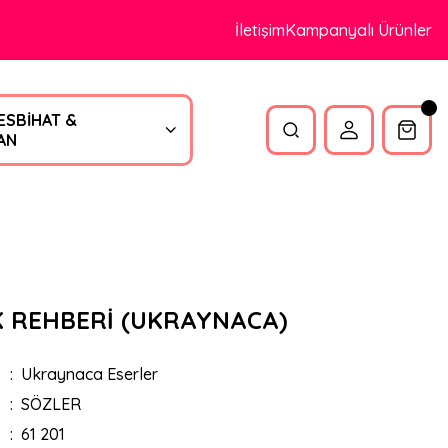
İletişim
Kampanyalı Ürünler
ESBİHAT &
AN
K REHBERİ (UKRAYNACA)
Ukraynaca Eserler
SÖZLER
61 201