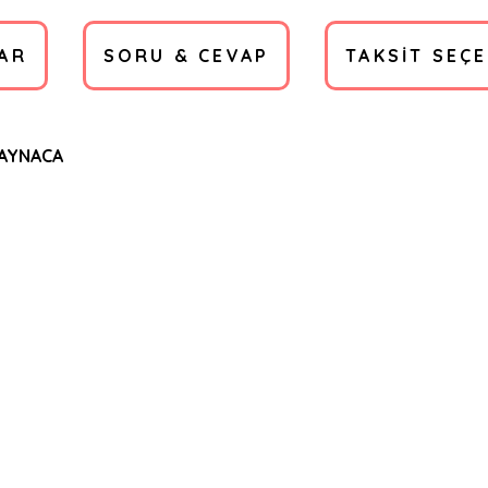
AR
SORU & CEVAP
TAKSIT SEÇ
AYNACA
a yetersiz gördüğünüz noktaları öneri formunu kullanarak tarafımıza ilete
Ürün hakkında henüz soru sorulmamış.
Bu ürüne ilk yorumu siz yapın!