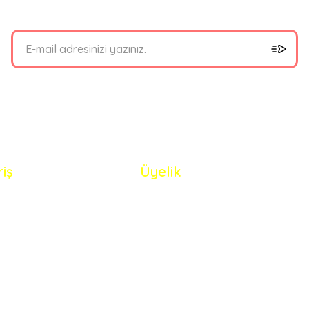
riş
Üyelik
i Satış Sözleşmesi
Yeni Üyelik
 ve Güvenlik
Üye Girişi
de Koşullari
Şifremi Unuttum