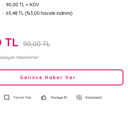
90,00 TL + KDV
65,48 TL (%3,00 havale indirimi)
0 TL
90,00 TL
aşlayan taksitlerle!!
Gelince Haber Ver
Yorum Yaz
Tavsiye Et
Karşılaştır