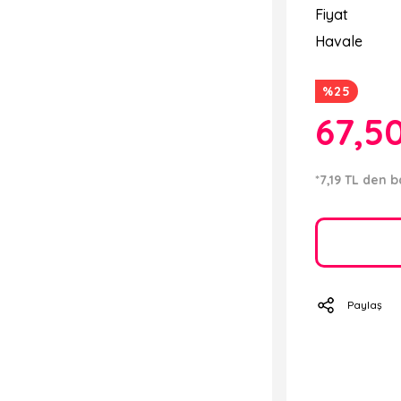
Fiyat
Havale
%25
67,5
*7,19 TL den b
Paylaş