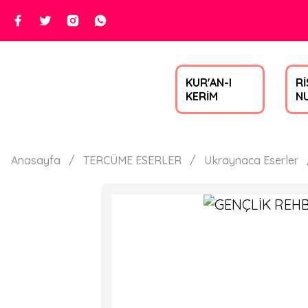
KUR'AN-I
Rİ
KERİM
N
Anasayfa
TERCÜME ESERLER
Ukraynaca Eserler