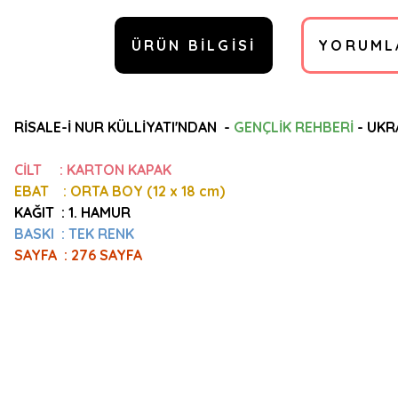
ÜRÜN BILGISI
YORUML
RİSALE-İ NUR KÜLLİYATI'NDAN -
GENÇLİK REHBERİ
-
UKR
CİLT : KARTON KAPAK
EBAT : ORTA BOY (12
x 18 cm)
KAĞIT : 1. HAMUR
BASKI : TEK RENK
SAYFA : 276 SAYFA
Bu ürünün fiyat bilgisi, resim, ürün açıklamalarında ve diğer konulard
Görüş ve önerileriniz için teşekkür ederiz.