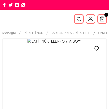
Anasayfa
RİSALE-İ NUR
KARTON KAPAK RİSALELER
Orta B