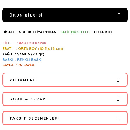
ÜRÜN BILGISI
RİSALE-İ NUR KÜLLİYATI'NDAN -
LATİF NÜKTELER
- ORTA BOY
CİLT : KARTON KAPAK
EBAT : ORTA BOY (10,5
x 16 cm)
KAĞIT : ŞAMUA (70 gr)
BASKI : RENKLİ BASKI
SAYFA : 76 SAYFA
YORUMLAR
SORU & CEVAP
Bu ürüne ilk yorumu siz yapın!
TAKSIT SEÇENEKLERI
Yorum Yaz
Ürün hakkında henüz soru sorulmamış.