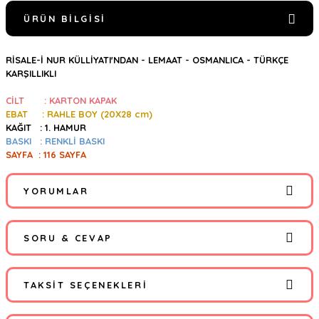
ÜRÜN BILGISI
RİSALE-İ NUR KÜLLİYATI'NDAN - LEMAAT - OSMANLICA - TÜRKÇE
KARŞILLIKLI
CİLT :
KARTON KAPAK
EBAT : RAHLE BOY (
20X28 cm)
KAĞIT : 1. HAMUR
BASKI : RENKLİ BASKI
SAYFA : 116 SAYFA
YORUMLAR
SORU & CEVAP
Bu ürüne ilk yorumu siz yapın!
TAKSIT SEÇENEKLERI
Yorum Yaz
Ürün hakkında henüz soru sorulmamış.