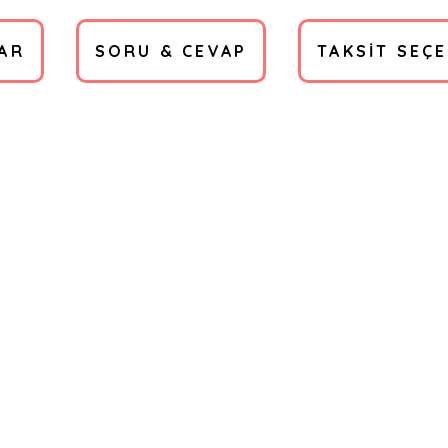
AR
SORU & CEVAP
TAKSIT SEÇ
a yetersiz gördüğünüz noktaları öneri formunu kullanarak tarafımıza ilete
Ürün hakkında henüz soru sorulmamış.
Bu ürüne ilk yorumu siz yapın!