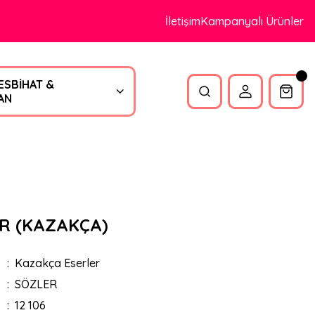
İletişim
Kampanyalı Ürünler
ESBİHAT &
AN
R (KAZAKÇA)
Kazakça Eserler
SÖZLER
12 106