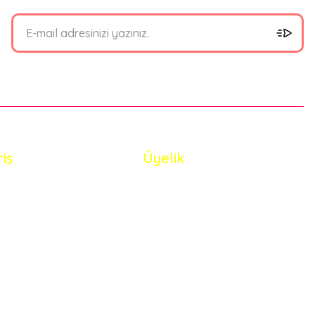
riş
Üyelik
i Satış Sözleşmesi
Yeni Üyelik
 ve Güvenlik
Üye Girişi
de Koşullari
Şifremi Unuttum
eriler Politikası