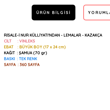
ÜRÜN BILGISI
YORUML
RİSALE-İ NUR KÜLLİYATI'NDAN - LEMALAR - KAZAKÇA
CİLT : VİNLEKS
EBAT : BÜYÜK BOY (17 x 24 cm)
KAĞIT : ŞAMUA (70 gr)
BASKI : TEK RENK
SAYFA : 360 SAYFA
Bu ürünün fiyat bilgisi, resim, ürün açıklamalarında ve diğer konulard
Görüş ve önerileriniz için teşekkür ederiz.