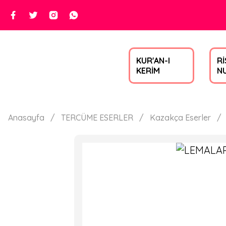
KUR'AN-I
Rİ
KERİM
N
Anasayfa
TERCÜME ESERLER
Kazakça Eserler