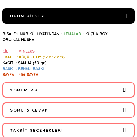
ÜRÜN BILGISI
RİSALE-İ NUR KÜLLİYATI'NDAN -
LEMALAR
- KÜÇÜK BOY
ORİJİNAL NÜSHA
CİLT : VİNLEKS
EBAT : KÜÇÜK BOY (12 x 17 cm)
KAĞIT :
ŞAMUA (50 gr)
BASKI : RENKLİ BASKI
SAYFA : 456 SAYFA
YORUMLAR
SORU & CEVAP
Bu ürüne ilk yorumu siz yapın!
TAKSIT SEÇENEKLERI
Yorum Yaz