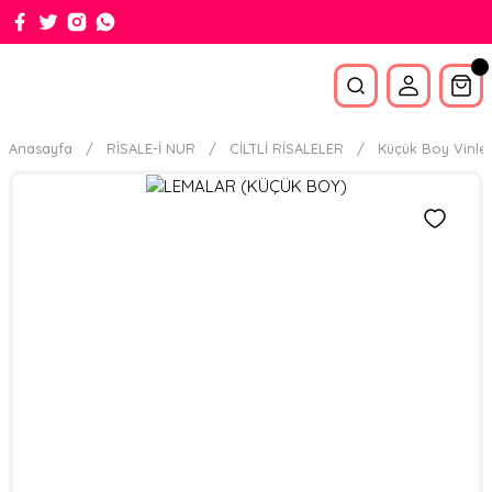
Anasayfa
RİSALE-İ NUR
CİLTLİ RİSALELER
Küçük Boy Vinle