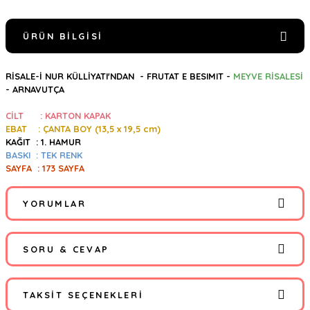
ÜRÜN BILGISI
RİSALE-İ NUR KÜLLİYATI'NDAN -
FRUTAT E BESIMIT -
MEYVE RİSALESİ
- ARNAVUTÇA
CİLT : KARTON KAPAK
EBAT : ÇANTA BOY (13,5
x 19,5 cm)
KAĞIT : 1. HAMUR
BASKI : TEK RENK
SAYFA : 173 SAYFA
YORUMLAR
SORU & CEVAP
Bu ürüne ilk yorumu siz yapın!
TAKSIT SEÇENEKLERI
Yorum Yaz