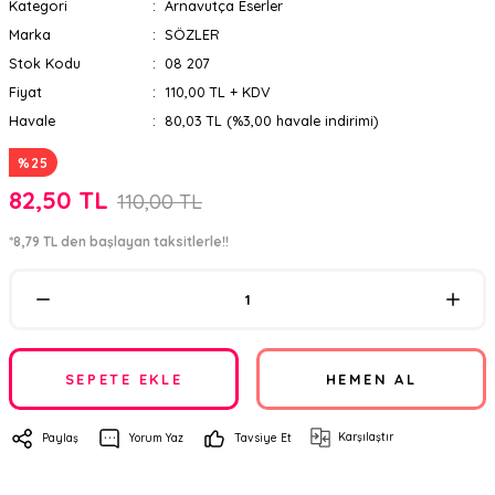
Kategori
Arnavutça Eserler
Marka
SÖZLER
Stok Kodu
08 207
Fiyat
110,00 TL + KDV
Havale
80,03 TL (%3,00 havale indirimi)
%25
82,50 TL
110,00 TL
*8,79 TL den başlayan taksitlerle!!
SEPETE EKLE
HEMEN AL
Karşılaştır
Paylaş
Yorum Yaz
Tavsiye Et