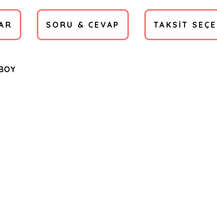
AR
SORU & CEVAP
TAKSIT SEÇ
 BOY
a yetersiz gördüğünüz noktaları öneri formunu kullanarak tarafımıza ilete
Ürün hakkında henüz soru sorulmamış.
Bu ürüne ilk yorumu siz yapın!