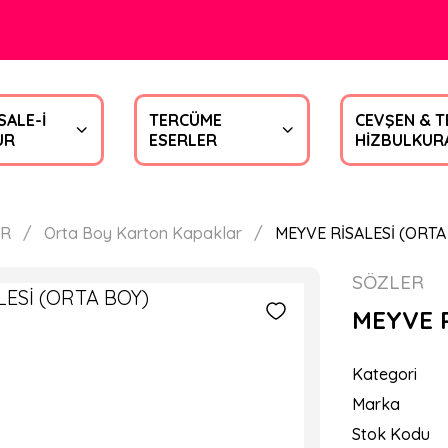
SALE-İ
TERCÜME
CEVŞEN & T
UR
ESERLER
HİZBULKUR
ER
Orta Boy Karton Kapaklar
MEYVE RİSALESİ (ORTA
SÖZLER
MEYVE R
Kategori
Marka
Stok Kodu