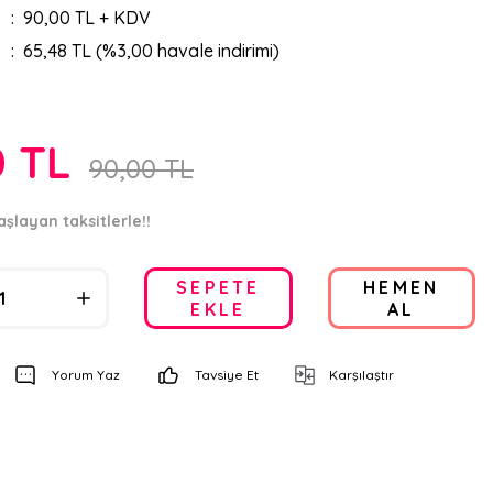
90,00 TL + KDV
65,48 TL (%3,00 havale indirimi)
0 TL
90,00 TL
aşlayan taksitlerle!!
SEPETE
HEMEN
EKLE
AL
Yorum Yaz
Tavsiye Et
Karşılaştır