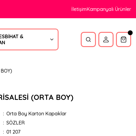
İletişim
Kampanyalı Ürünler
ESBİHAT &
AN
 BOY)
İSALESİ (ORTA BOY)
Orta Boy Karton Kapaklar
SÖZLER
01 207