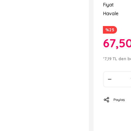
Fiyat
Havale
%25
67,5
*7,19 TL den b
Paylaş