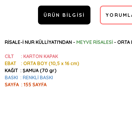
ÜRÜN BILGISI
YORUML
RİSALE-İ NUR KÜLLİYATI'NDAN -
MEYVE RİSALESİ
- ORTA
CİLT : KARTON KAPAK
EBAT : ORTA BOY (10,5
x 16 cm)
KAĞIT : ŞAMUA (70 gr)
BASKI : RENKLİ BASKI
SAYFA : 155 SAYFA
Bu ürünün fiyat bilgisi, resim, ürün açıklamalarında ve diğer konulard
Görüş ve önerileriniz için teşekkür ederiz.