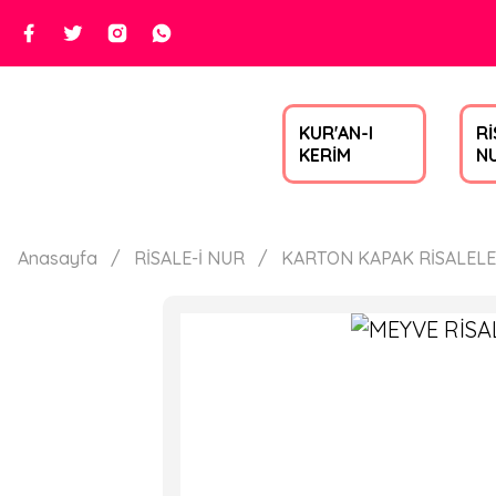
KUR'AN-I
Rİ
KERİM
N
Anasayfa
RİSALE-İ NUR
KARTON KAPAK RİSALEL