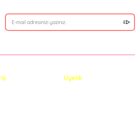
riş
Üyelik
i Satış Sözleşmesi
Yeni Üyelik
 ve Güvenlik
Üye Girişi
de Koşullari
Şifremi Unuttum