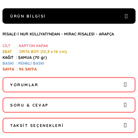
ÜRÜN BILGISI
RİSALE-İ NUR KÜLLİYATI'NDAN - MİRAC RİSALESİ - ARAPÇA
CİLT : KARTON KAPAK
EBAT : ORTA BOY (10,5
x 16 cm)
KAĞIT : ŞAMUA (70 gr)
BASKI : RENKLİ BASKI
SAYFA : 96 SAYFA
YORUMLAR
SORU & CEVAP
Bu ürüne ilk yorumu siz yapın!
TAKSIT SEÇENEKLERI
Yorum Yaz
Ürün hakkında henüz soru sorulmamış.