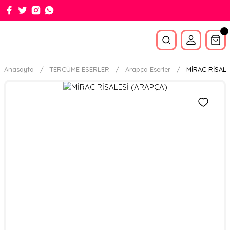
Anasayfa
TERCÜME ESERLER
Arapça Eserler
MİRAC RİSALE