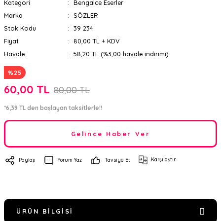
Kategori
Bengalce Eserler
Marka
SÖZLER
Stok Kodu
39 234
Fiyat
80,00 TL + KDV
Havale
58,20 TL (%3,00 havale indirimi)
%25
60,00 TL
80,00 TL
*6,39 TL den başlayan taksitlerle!!
Gelince Haber Ver
Karşılaştır
Paylaş
Yorum Yaz
Tavsiye Et
ÜRÜN BILGISI