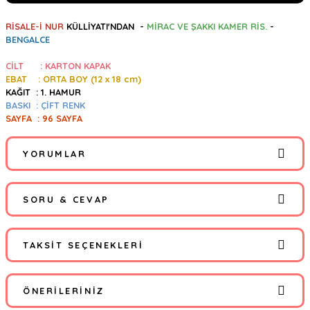
RİSALE-İ NUR
KÜLLİYATI'NDAN -
MİRAC VE ŞAKKI KAMER RİS.
-
BENGALCE
CİLT : KARTON KAPAK
EBAT : ORTA BOY (12
x 18 cm)
KAĞIT : 1. HAMUR
BASKI : ÇİFT RENK
SAYFA : 96 SAYFA
YORUMLAR
SORU & CEVAP
Bu ürüne ilk yorumu siz yapın!
TAKSIT SEÇENEKLERI
Yorum Yaz
Ürün hakkında henüz soru sorulmamış.
ÖNERILERINIZ
Soru Sor