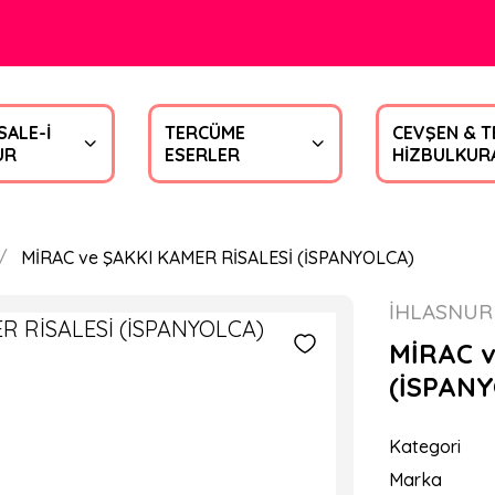
SALE-İ
TERCÜME
CEVŞEN & T
UR
ESERLER
HİZBULKUR
MİRAC ve ŞAKKI KAMER RİSALESİ (İSPANYOLCA)
İHLASNUR
MİRAC v
(İSPAN
Kategori
Marka