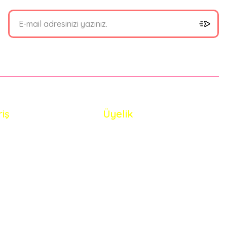
riş
Üyelik
i Satış Sözleşmesi
Yeni Üyelik
 ve Güvenlik
Üye Girişi
de Koşullari
Şifremi Unuttum
eriler Politikası