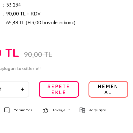
33 234
90,00 TL + KDV
65,48 TL (%3,00 havale indirimi)
0 TL
90,00 TL
aşlayan taksitlerle!!
SEPETE
HEMEN
EKLE
AL
Yorum Yaz
Tavsiye Et
Karşılaştır