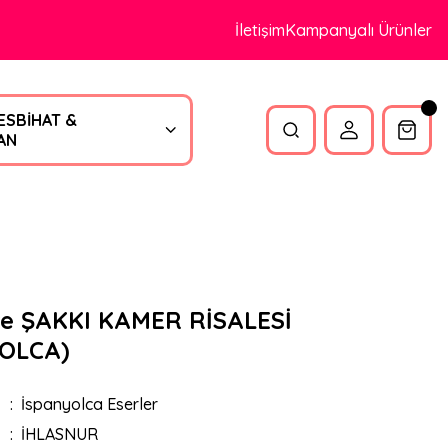
İletişim
Kampanyalı Ürünler
ESBİHAT &
AN
e ŞAKKI KAMER RİSALESİ
YOLCA)
İspanyolca Eserler
İHLASNUR