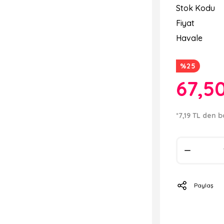
Stok Kodu
Fiyat
Havale
%25
67,5
*7,19 TL den b
Paylaş