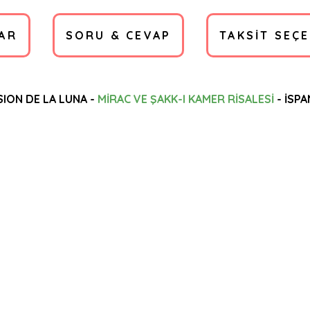
AR
SORU & CEVAP
TAKSIT SEÇ
SION DE LA LUNA -
MİRAC VE ŞAKK-I KAMER RİSALESİ
- İSP
a yetersiz gördüğünüz noktaları öneri formunu kullanarak tarafımıza ilete
Ürün hakkında henüz soru sorulmamış.
Bu ürüne ilk yorumu siz yapın!