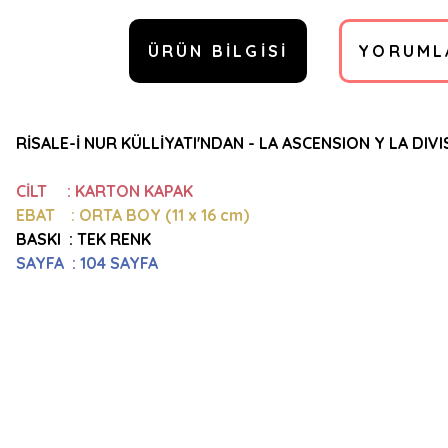
ÜRÜN BILGISI
YORUML
RİSALE-İ NUR KÜLLİYATI'NDAN - LA ASCENSION Y LA DIVI
CİLT : KARTON KAPAK
EBAT : ORTA BOY (11 x 16 cm)
BASKI : TEK RENK
SAYFA : 104 SAYFA
Bu ürünün fiyat bilgisi, resim, ürün açıklamalarında ve diğer konulard
Görüş ve önerileriniz için teşekkür ederiz.