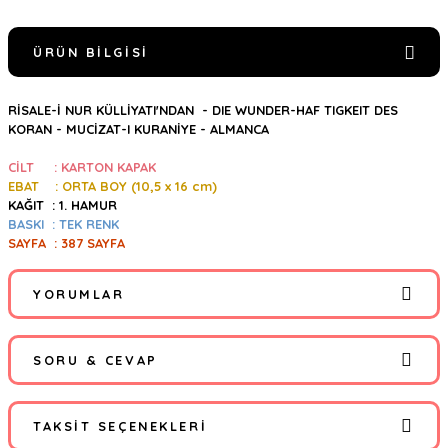
ÜRÜN BILGISI
RİSALE-İ NUR KÜLLİYATI'NDAN -
DIE WUNDER-HAF TIGKEIT DES
KORAN - MUCİZAT-I KURANİYE - ALMANCA
CİLT : KARTON KAPAK
EBAT : ORTA BOY (10,5
x 16 cm)
KAĞIT : 1. HAMUR
BASKI : TEK RENK
SAYFA : 387 SAYFA
YORUMLAR
SORU & CEVAP
Bu ürüne ilk yorumu siz yapın!
TAKSIT SEÇENEKLERI
Yorum Yaz