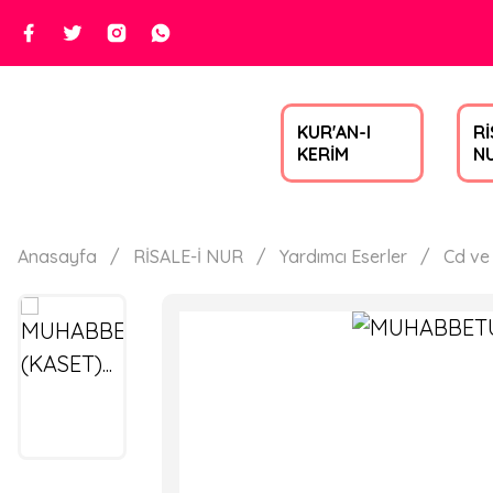
KUR'AN-I
Rİ
KERİM
N
Anasayfa
RİSALE-İ NUR
Yardımcı Eserler
Cd ve