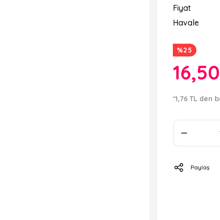
Fiyat
Havale
%25
16,5
*1,76 TL den b
Paylaş