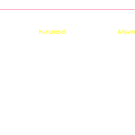
Kurumsal
Alışve
Gönder
İletişim
Mesafel
İletişim Formu
Gizlilik
Havale Bildirim Formu
İptal İa
Kargo Takibi
Kişisel V
Sipariş Sorgula