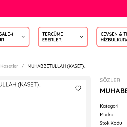
SALE-İ
TERCÜME
CEVŞEN & T
UR
ESERLER
HİZBULKUR
 Kasetler
MUHABBETULLAH (KASET)...
SÖZLER
MUHABBE
Kategori
Marka
Stok Kodu