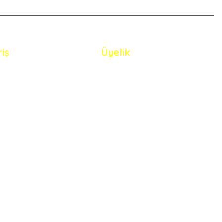
riş
Üyelik
i Satış Sözleşmesi
Yeni Üyelik
 ve Güvenlik
Üye Girişi
de Koşullari
Şifremi Unuttum
eriler Politikası