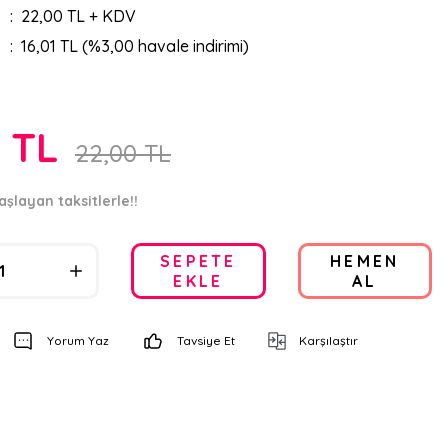
22,00 TL + KDV
16,01 TL (%3,00 havale indirimi)
0 TL
22,00 TL
aşlayan taksitlerle!!
SEPETE
HEMEN
EKLE
AL
Yorum Yaz
Tavsiye Et
Karşılaştır