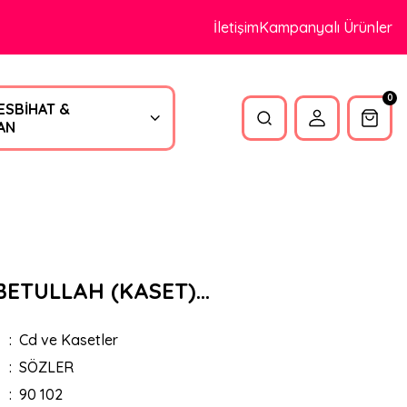
İletişim
Kampanyalı Ürünler
0
ESBİHAT &
AN
TULLAH (KASET)...
Cd ve Kasetler
SÖZLER
90 102