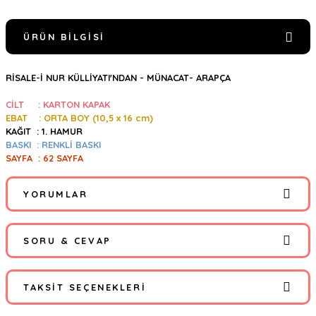
ÜRÜN BILGISI
RİSALE-İ NUR KÜLLİYATI'NDAN - MÜNACAT- ARAPÇA
CİLT : KARTON KAPAK
EBAT : ORTA BOY (10,5
x 16 cm)
KAĞIT : 1. HAMUR
BASKI : RENKLİ BASKI
SAYFA : 62 SAYFA
YORUMLAR
SORU & CEVAP
Bu ürüne ilk yorumu siz yapın!
TAKSIT SEÇENEKLERI
Yorum Yaz
Ürün hakkında henüz soru sorulmamış.