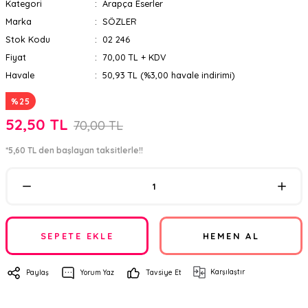
Kategori
Arapça Eserler
Marka
SÖZLER
Stok Kodu
02 246
Fiyat
70,00 TL + KDV
Havale
50,93 TL (%3,00 havale indirimi)
%25
52,50 TL
70,00 TL
*5,60 TL den başlayan taksitlerle!!
SEPETE EKLE
HEMEN AL
Karşılaştır
Paylaş
Yorum Yaz
Tavsiye Et