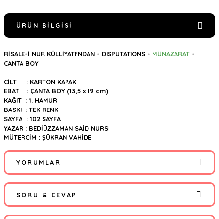
ÜRÜN BILGISI
RİSALE-İ NUR KÜLLİYATI'NDAN - DISPUTATIONS -
MÜNAZARAT
-
ÇANTA BOY
CİLT : KARTON KAPAK
EBAT : ÇANTA BOY (13,5 x 19 cm)
KAĞIT : 1. HAMUR
BASKI : TEK RENK
SAYFA : 102 SAYFA
YAZAR : BEDİÜZZAMAN SAİD NURSİ
MÜTERCİM : ŞÜKRAN VAHİDE
YORUMLAR
SORU & CEVAP
Bu ürüne ilk yorumu siz yapın!