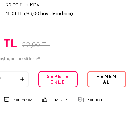
22,00 TL + KDV
16,01 TL (%3,00 havale indirimi)
0 TL
22,00 TL
aşlayan taksitlerle!!
SEPETE
HEMEN
EKLE
AL
Yorum Yaz
Tavsiye Et
Karşılaştır