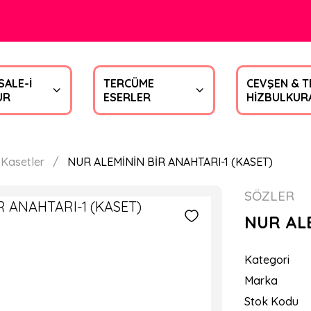
SALE-İ
TERCÜME
CEVŞEN & T
UR
ESERLER
HİZBULKUR
 Kasetler
NUR ALEMİNİN BİR ANAHTARI-1 (KASET)
SÖZLER
NUR ALE
Kategori
Marka
Stok Kodu