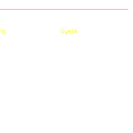
riş
Üyelik
i Satış Sözleşmesi
Yeni Üyelik
 ve Güvenlik
Üye Girişi
de Koşullari
Şifremi Unuttum
eriler Politikası