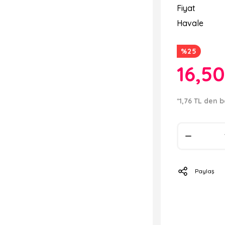
Fiyat
Havale
%25
16,5
*1,76 TL den b
Paylaş