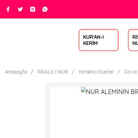
KUR'AN-I
Rİ
KERİM
N
Anasayfa
RİSALE-İ NUR
Yardımcı Eserler
Cd ve