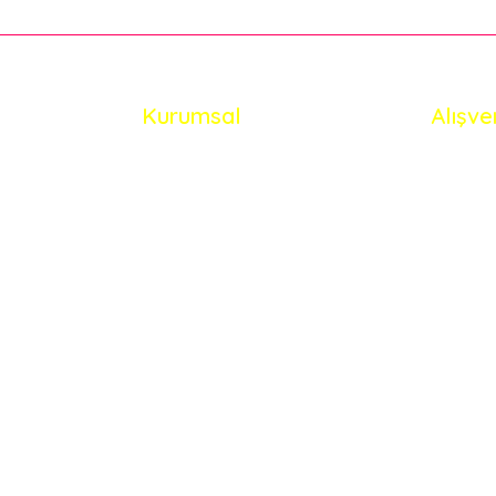
Kurumsal
Alışve
Gönder
İletişim
Mesafel
İletişim Formu
Gizlilik
Havale Bildirim Formu
İptal İa
Kargo Takibi
Kişisel V
Sipariş Sorgula