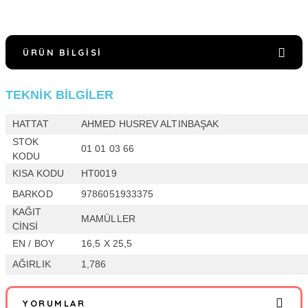
ÜRÜN BILGISI
TEKNİK BİLGİLER
HATTAT
AHMED HUSREV ALTINBAŞAK
STOK
01 01 03 66
KODU
KISA KODU
HT0019
BARKOD
9786051933375
KAĞIT
MAMÜLLER
CİNSİ
EN / BOY
16,5 X 25,5
AĞIRLIK
1,786
YORUMLAR