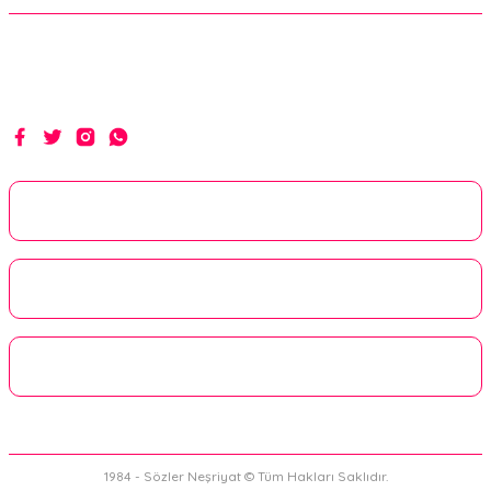
Bu ürüne benzer farklı alternatifler olmalı.
Hakikat yolunda ilim, irfan ve hizmetle...
Gönder
Kurumsal
Alışveriş
Üyelik
1984 - Sözler Neşriyat © Tüm Hakları Saklıdır.