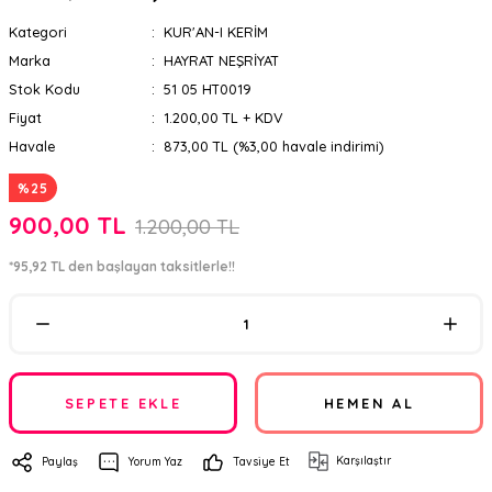
Kategori
KUR'AN-I KERİM
Marka
HAYRAT NEŞRİYAT
Stok Kodu
51 05 HT0019
Fiyat
1.200,00 TL + KDV
Havale
873,00 TL (%3,00 havale indirimi)
%25
900,00 TL
1.200,00 TL
*95,92 TL den başlayan taksitlerle!!
SEPETE EKLE
HEMEN AL
Karşılaştır
Paylaş
Yorum Yaz
Tavsiye Et