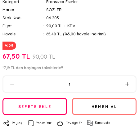
Kategori
Fransızca Eserler
Marka
SÖZLER
Stok Kodu
06 205
Fiyat
90,00 TL + KDV
Havale
65,48 TL (%3,00 havale indirimi)
%25
67,50 TL
90,00 TL
*7,19 TL den başlayan taksitlerle!!
SEPETE EKLE
HEMEN AL
Karşılaştır
Paylaş
Yorum Yaz
Tavsiye Et