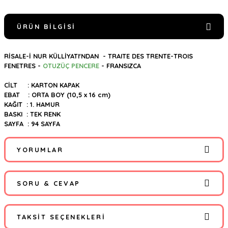
ÜRÜN BILGISI
RİSALE-İ NUR KÜLLİYATI'NDAN - TRAITE DES TRENTE-TROIS
FENETRES -
OTUZÜÇ PENCERE
- FRANSIZCA
CİLT : KARTON KAPAK
EBAT : ORTA BOY (10,5 x 16 cm)
KAĞIT : 1. HAMUR
BASKI : TEK RENK
SAYFA : 94 SAYFA
YORUMLAR
SORU & CEVAP
Bu ürüne ilk yorumu siz yapın!
TAKSIT SEÇENEKLERI
Yorum Yaz