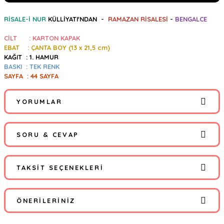
RİSALE-İ NUR
KÜLLİYATI'NDAN -
RAMAZAN RİSALESİ
-
BENGALCE
CİLT : KARTON KAPAK
EBAT : ÇANTA BOY (13
x 21,5 cm)
KAĞIT : 1. HAMUR
BASKI : TEK RENK
SAYFA : 44 SAYFA
YORUMLAR
SORU & CEVAP
Bu ürüne ilk yorumu siz yapın!
TAKSIT SEÇENEKLERI
Yorum Yaz
Ürün hakkında henüz soru sorulmamış.
ÖNERILERINIZ
Soru Sor