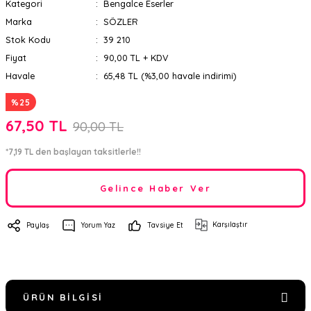
Kategori
Bengalce Eserler
Marka
SÖZLER
Stok Kodu
39 210
Fiyat
90,00 TL + KDV
Havale
65,48 TL (%3,00 havale indirimi)
%25
67,50 TL
90,00 TL
*7,19 TL den başlayan taksitlerle!!
Gelince Haber Ver
Karşılaştır
Paylaş
Yorum Yaz
Tavsiye Et
ÜRÜN BILGISI