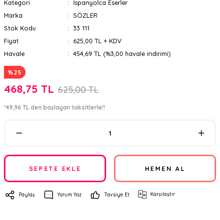
Kategori
İspanyolca Eserler
Marka
SÖZLER
Stok Kodu
33 111
Fiyat
625,00 TL + KDV
Havale
454,69 TL (%3,00 havale indirimi)
%25
468,75 TL
625,00 TL
*49,96 TL den başlayan taksitlerle!!
SEPETE EKLE
HEMEN AL
Karşılaştır
Paylaş
Yorum Yaz
Tavsiye Et