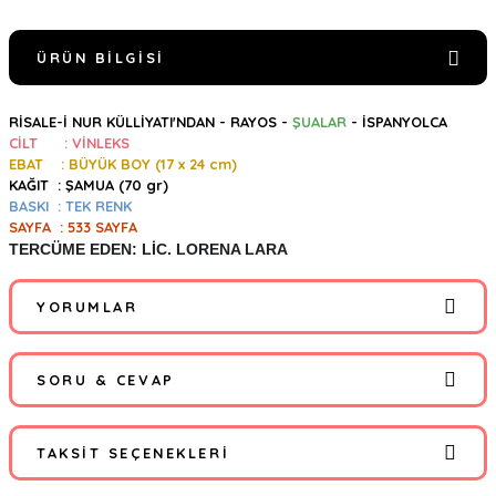
ÜRÜN BILGISI
RİSALE-İ NUR KÜLLİYATI'NDAN - RAYOS -
ŞUALAR
- İSPANYOLCA
CİLT : VİNLEKS
EBAT : BÜYÜK BOY (17 x 24 cm)
KAĞIT :
ŞAMUA (70 gr)
BASKI : TEK RENK
SAYFA : 533 SAYFA
TERCÜME EDEN: LİC. LORENA LARA
YORUMLAR
SORU & CEVAP
Bu ürüne ilk yorumu siz yapın!
TAKSIT SEÇENEKLERI
Yorum Yaz
Ürün hakkında henüz soru sorulmamış.