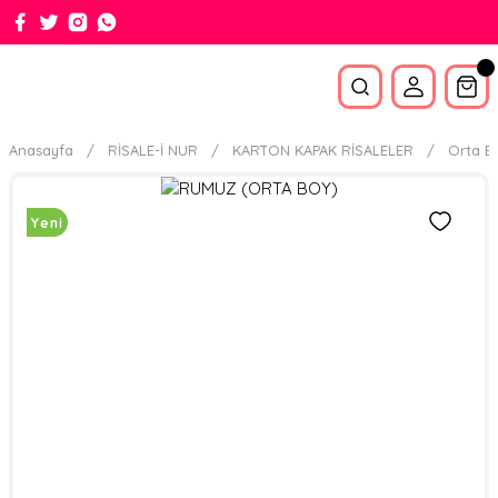
Anasayfa
RİSALE-İ NUR
KARTON KAPAK RİSALELER
Orta B
Yeni