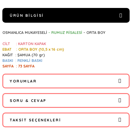
ÜRÜN BILGISI
OSMANLICA MUKAYESELİ
- RUMUZ RİSALESİ
- ORTA BOY
CİLT : KARTON KAPAK
EBAT : ORTA BOY (10,5
x 16 cm)
KAĞIT :
ŞAMUA (70 gr)
BASKI : RENKLİ BASKI
SAYFA : 73 SAYFA
YORUMLAR
SORU & CEVAP
Bu ürüne ilk yorumu siz yapın!
Açıklamada "Osmanlıca mukayeseli" yazıyor. Bir
TAKSIT SEÇENEKLERI
kapaktan başlayınca Osmanlıca, diğer kapaktan
Yorum Yaz