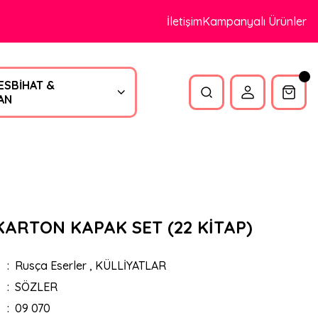
İletişim
Kampanyalı Ürünler
ESBİHAT &
AN
ARTON KAPAK SET (22 KİTAP)
Rusça Eserler
,
KÜLLİYATLAR
SÖZLER
09 070