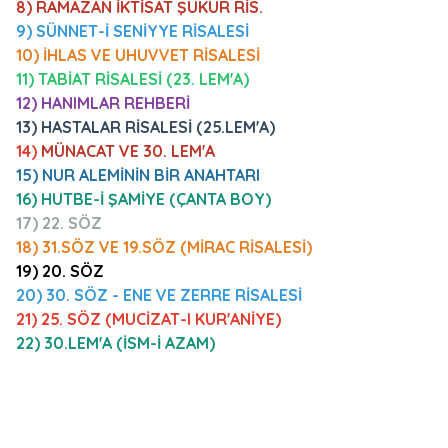
8)
RAMAZAN İKTİSAT ŞÜKÜR RİS.
9) SÜNNET-İ SENİYYE RİSALESİ
10) İHLAS VE UHUVVET RİSALESİ
11) TABİAT RİSALESİ (23. LEM'A)
12) HANIMLAR REHBERİ
13) HASTALAR RİSALESİ (25.LEM'A)
14)
MÜNACAT VE 30. LEM'A
15) NUR ALEMİNİN BİR ANAHTARI
16) HUTBE-İ ŞAMİYE (ÇANTA BOY)
17) 22. SÖZ
18) 31.SÖZ VE 19.SÖZ (MİRAC RİSALESİ)
19) 20. SÖZ
20) 30. SÖZ - ENE VE ZERRE RİSALESİ
21) 25. SÖZ (MUCİZAT-I KUR'ANİYE)
22) 30.LEM'A (İSM-İ AZAM)