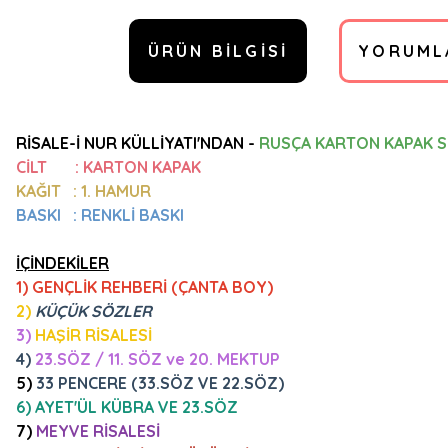
ÜRÜN BILGISI
YORUML
RİSALE-İ NUR KÜLLİYATI'NDAN -
RUSÇA KARTON KAPAK S
CİLT :
KARTON KAPAK
KAĞIT : 1. HAMUR
BASKI : RENKLİ BASKI
İÇİNDEKİLER
1) GENÇLİK REHBERİ (ÇANTA BOY)
2)
KÜÇÜK SÖZLER
3)
HAŞİR RİSALESİ
4)
23.SÖZ / 11. SÖZ ve 20. MEKTUP
5)
33 PENCERE (33.SÖZ VE 22.SÖZ)
6)
AYET'ÜL KÜBRA VE 23.SÖZ
7)
MEYVE RİSALESİ