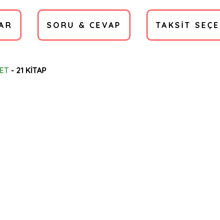
AR
SORU & CEVAP
TAKSIT SEÇ
ET
- 21 KİTAP