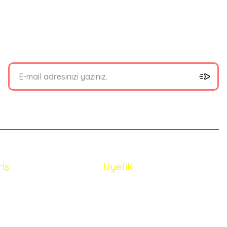
bilirsiniz.
riş
Üyelik
i Satış Sözleşmesi
Yeni Üyelik