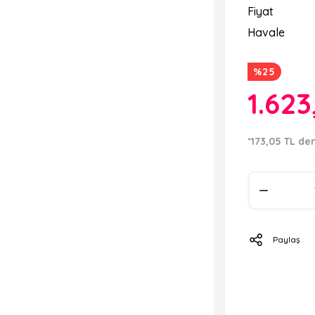
Fiyat
Havale
%25
1.623
*173,05 TL den
Paylaş