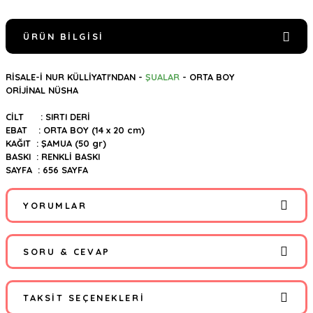
ÜRÜN BILGISI
RİSALE-İ NUR KÜLLİYATI'NDAN -
ŞUALAR
- ORTA BOY
ORİJİNAL NÜSHA
CİLT : SIRTI DERİ
EBAT : ORTA BOY (14 x 20 cm)
KAĞIT : ŞAMUA (50 gr)
BASKI : RENKLİ BASKI
SAYFA : 656 SAYFA
YORUMLAR
SORU & CEVAP
Bu ürüne ilk yorumu siz yapın!
TAKSIT SEÇENEKLERI
Yorum Yaz