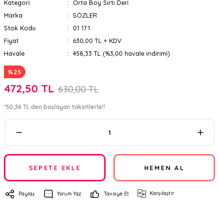
Kategori
Orta Boy Sırtı Deri
Marka
SÖZLER
Stok Kodu
01 171
Fiyat
630,00 TL + KDV
Havale
458,33 TL (%3,00 havale indirimi)
%25
472,50 TL
630,00 TL
*50,36 TL den başlayan taksitlerle!!
SEPETE EKLE
HEMEN AL
Karşılaştır
Paylaş
Yorum Yaz
Tavsiye Et