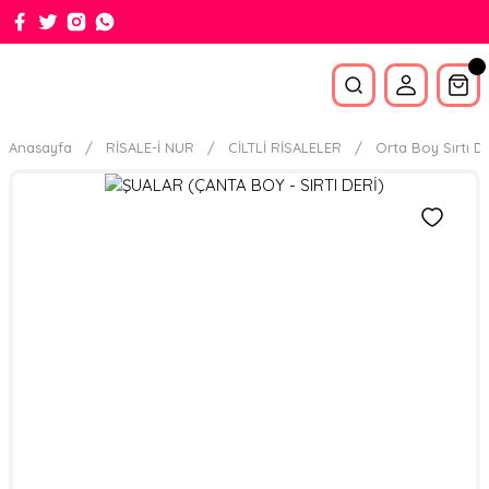
Anasayfa
RİSALE-İ NUR
CİLTLİ RİSALELER
Orta Boy Sırtı De